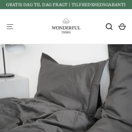
Spring
GRATIS DAG TIL DAG FRAGT | TILFREDSHEDSGARANTI
til
indhold
K
Menu
Søg